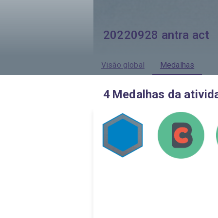
20220928 antra act
Visão global
Medalhas
4
Medalhas da ativid