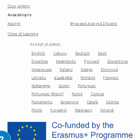
Όροι χρήσης
Ανακαλύψτε
Χάρτης
Ψηφιακά Ανοιχτά Σήματα
Cities of Learning
Αλλαγή γλώσσας
:
English
Lietuvių
Deutsch
Eesti
Española
Nederlands
Русский
Slovenščina
Українська
Italiano
Galego
Ελληνικά
Latviešu
Հայերեն
Română
Français
ქართული
Suomi
Portugues
Portugues (Brasil)
Norsk
Српски
Papiamentu
Беларускі
Català
Čeština
Polski
Kiswahili
Malagasy
Ikirundi
?