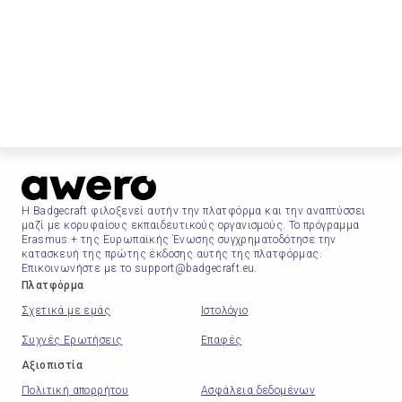
Η Badgecraft φιλοξενεί αυτήν την πλατφόρμα και την αναπτύσσει
μαζί με κορυφαίους εκπαιδευτικούς οργανισμούς. Το πρόγραμμα
Erasmus + της Ευρωπαϊκής Ένωσης συγχρηματοδότησε την
κατασκευή της πρώτης έκδοσης αυτής της πλατφόρμας.
Επικοινωνήστε με το support@badgecraft.eu.
Πλατφόρμα
Σχετικά με εμάς
Ιστολόγιο
Συχνές Ερωτήσεις
Επαφές
Αξιοπιστία
Πολιτική απορρήτου
Ασφάλεια δεδομένων