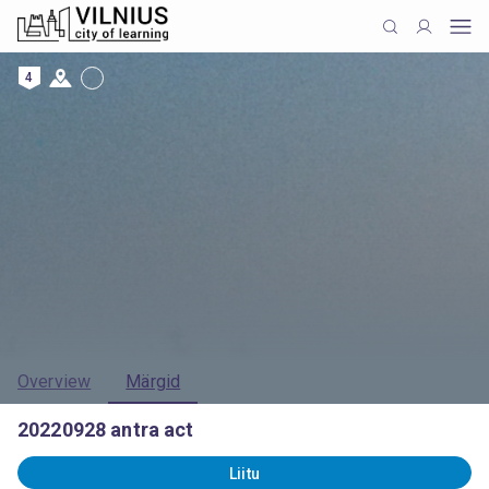
4
Overview
Märgid
20220928 antra act
Liitu