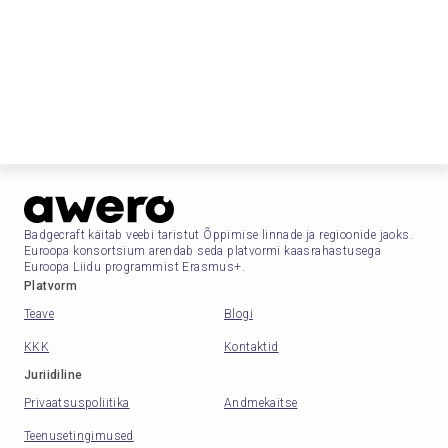
Badgecraft käitab veebi taristut Õppimise linnade ja regioonide jaoks.
Euroopa konsortsium arendab seda platvormi kaasrahastusega
Euroopa Liidu programmist Erasmus+.
Platvorm
Teave
Blogi
KKK
Kontaktid
Juriidiline
Privaatsuspoliitika
Andmekaitse
Teenusetingimused