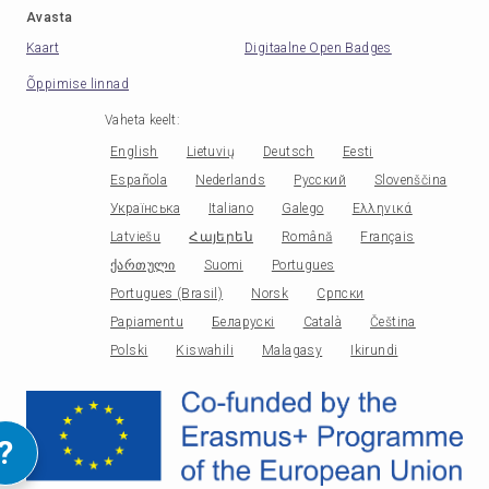
Avasta
Kaart
Digitaalne Open Badges
Õppimise linnad
Vaheta keelt
:
English
Lietuvių
Deutsch
Eesti
Española
Nederlands
Русский
Slovenščina
Українська
Italiano
Galego
Ελληνικά
Latviešu
Հայերեն
Română
Français
ქართული
Suomi
Portugues
Portugues (Brasil)
Norsk
Српски
Papiamentu
Беларускі
Català
Čeština
Polski
Kiswahili
Malagasy
Ikirundi
?