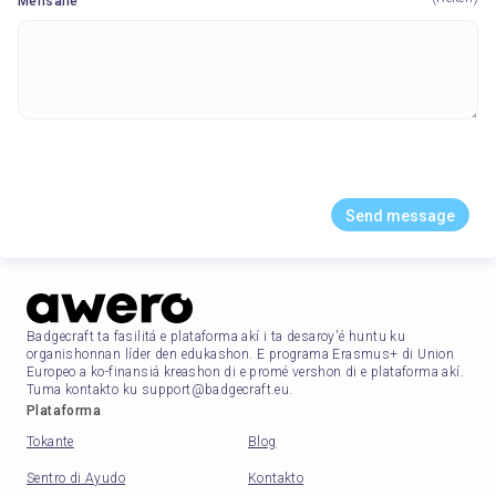
Mensahe
Send message
Badgecraft ta fasilitá e plataforma akí i ta desaroy'é huntu ku
organishonnan líder den edukashon. E programa Erasmus+ di Union
Europeo a ko-finansiá kreashon di e promé vershon di e plataforma akí.
Tuma kontakto ku support@badgecraft.eu.
Plataforma
Tokante
Blog
Sentro di Ayudo
Kontakto