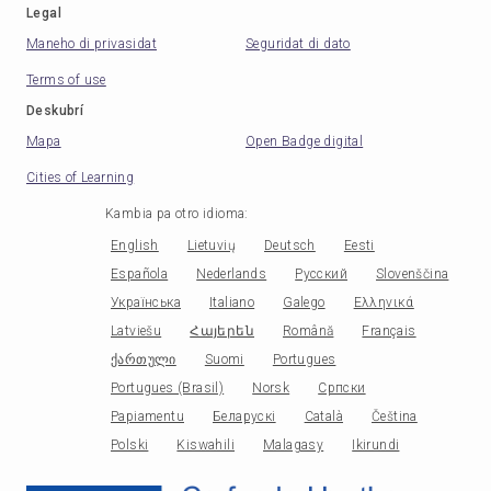
Legal
Maneho di privasidat
Seguridat di dato
Terms of use
Deskubrí
Mapa
Open Badge digital
Cities of Learning
Kambia pa otro idioma
:
English
Lietuvių
Deutsch
Eesti
Española
Nederlands
Русский
Slovenščina
Українська
Italiano
Galego
Ελληνικά
Latviešu
Հայերեն
Română
Français
ქართული
Suomi
Portugues
Portugues (Brasil)
Norsk
Српски
Papiamentu
Беларускі
Català
Čeština
Polski
Kiswahili
Malagasy
Ikirundi