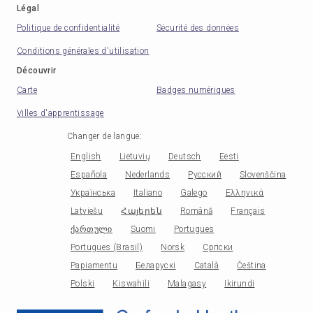
Légal
Politique de confidentialité
Sécurité des données
Conditions générales d'utilisation
Découvrir
Carte
Badges numériques
Villes d'apprentissage
Changer de langue
:
English
Lietuvių
Deutsch
Eesti
Española
Nederlands
Русский
Slovenščina
Українська
Italiano
Galego
Ελληνικά
Latviešu
Հայերեն
Română
Français
ქართული
Suomi
Portugues
Portugues (Brasil)
Norsk
Српски
Papiamentu
Беларускі
Català
Čeština
Polski
Kiswahili
Malagasy
Ikirundi