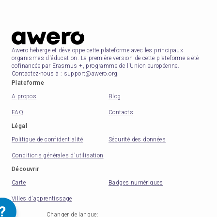
Awero héberge et développe cette plateforme avec les principaux
organismes d'éducation. La première version de cette plateforme a été
cofinancée par Erasmus +, programme de l'Union européenne.
Contactez-nous à : support@awero.org.
Plateforme
A propos
Blog
FAQ
Contacts
Légal
Politique de confidentialité
Sécurité des données
Conditions générales d'utilisation
Découvrir
Carte
Badges numériques
Villes d'apprentissage
?
Changer de langue
: