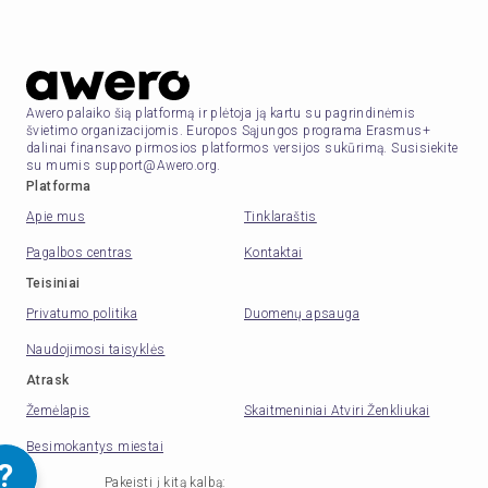
Awero palaiko šią platformą ir plėtoja ją kartu su pagrindinėmis
švietimo organizacijomis. Europos Sąjungos programa Erasmus+
dalinai finansavo pirmosios platformos versijos sukūrimą. Susisiekite
su mumis support@Awero.org.
Platforma
Apie mus
Tinklaraštis
Pagalbos centras
Kontaktai
Teisiniai
Privatumo politika
Duomenų apsauga
Naudojimosi taisyklės
Atrask
Žemėlapis
Skaitmeniniai Atviri Ženkliukai
Besimokantys miestai
?
Pakeisti į kitą kalbą
: