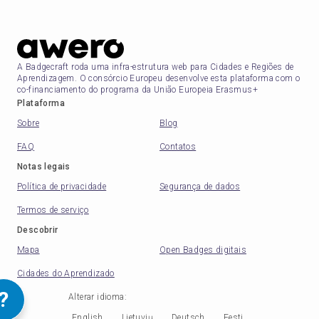
A Badgecraft roda uma infra-estrutura web para Cidades e Regiões de
Aprendizagem. O consórcio Europeu desenvolve esta plataforma com o
co-financiamento do programa da União Europeia Erasmus+
Plataforma
Sobre
Blog
FAQ
Contatos
Notas legais
Política de privacidade
Segurança de dados
Termos de serviço
Descobrir
Mapa
Open Badges digitais
Cidades do Aprendizado
?
Alterar idioma
:
English
Lietuvių
Deutsch
Eesti