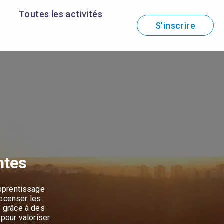
Toutes les activités
S'inscrire
ntes
apprentissage
recenser les
s grâce à des
pour valoriser