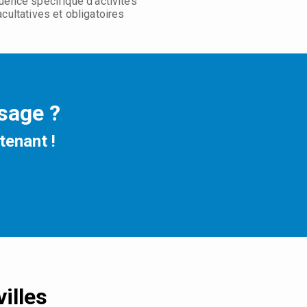
uence spécifique d'activités
acultatives et obligatoires
ssage ?
tenant !
illes