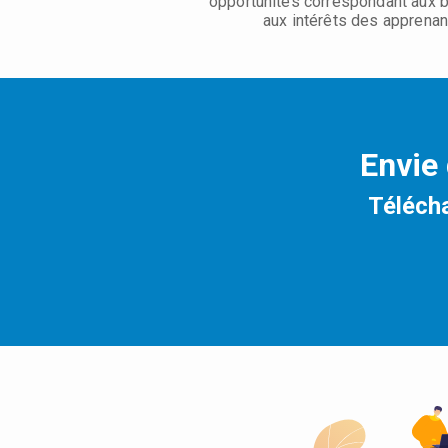
opportunités correspondant aux 
aux intérêts des apprenan
Envie 
Télécha