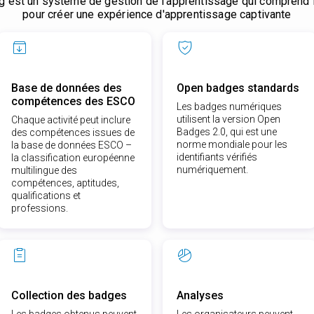
ng est un système de gestion de l'apprentissage qui comprend 
pour créer une expérience d'apprentissage captivante
Base de données des
Open badges standards
compétences des ESCO
Les badges numériques
utilisent la version Open
Chaque activité peut inclure
Badges 2.0, qui est une
des compétences issues de
norme mondiale pour les
la base de données ESCO –
identifiants vérifiés
la classification européenne
numériquement.
multilingue des
compétences, aptitudes,
qualifications et
professions.
Collection des badges
Analyses
Les badges obtenus peuvent
Les organisateurs peuvent