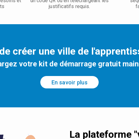
besoins et
un code QR ou en téléchargeant les
séq
ts
justificatifs requis.
f
de créer une ville de l'apprenti
rgez votre kit de démarrage gratuit main
En savoir plus
La plateforme "v