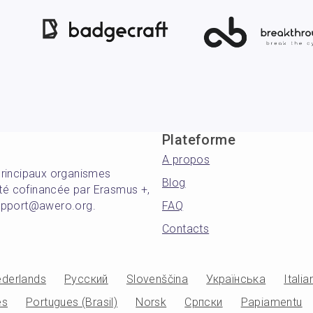
Plateforme
A propos
principaux organismes
Blog
été cofinancée par Erasmus +,
support@awero.org.
FAQ
Contacts
derlands
Русский
Slovenščina
Українська
Italia
es
Portugues (Brasil)
Norsk
Српски
Papiamentu