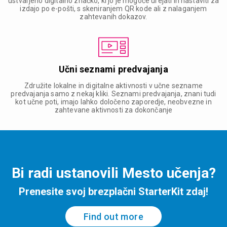
ustvarjeno digitalno značko, ki jo je mogoče urejati in nastaviti za
izdajo po e-pošti, s skeniranjem QR kode ali z nalaganjem
zahtevanih dokazov.
Učni seznami predvajanja
Združite lokalne in digitalne aktivnosti v učne sezname
predvajanja samo z nekaj kliki. Seznami predvajanja, znani tudi
kot učne poti, imajo lahko določeno zaporedje, neobvezne in
zahtevane aktivnosti za dokončanje
Bi radi ustanovili Mesto učenja?
Prenesite svoj brezplačni StarterKit zdaj!
Find out more