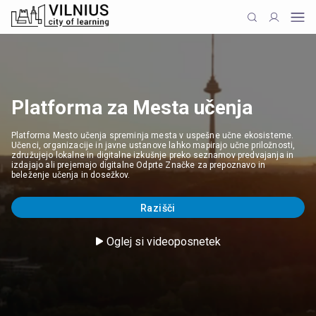
Platforma za Mesta učenja
Platforma Mesto učenja spreminja mesta v uspešne učne ekosisteme.
Učenci, organizacije in javne ustanove lahko mapirajo učne priložnosti,
združujejo lokalne in digitalne izkušnje preko seznamov predvajanja in
izdajajo ali prejemajo digitalne Odprte Značke za prepoznavo in
beleženje učenja in dosežkov.
Razišči
Oglej si videoposnetek