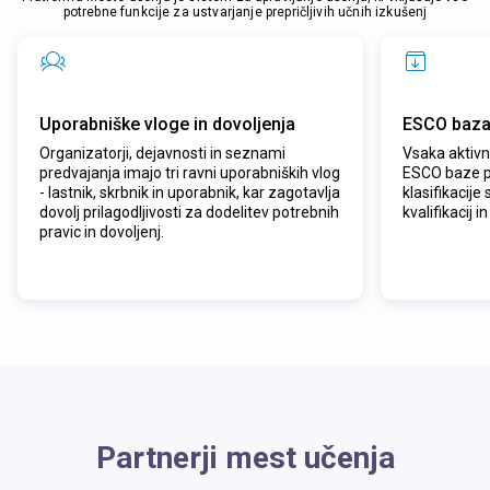
potrebne funkcije za ustvarjanje prepričljivih učnih izkušenj
Uporabniške vloge in dovoljenja
ESCO baza
Organizatorji, dejavnosti in seznami
Vsaka aktivno
predvajanja imajo tri ravni uporabniških vlog
ESCO baze p
- lastnik, skrbnik in uporabnik, kar zagotavlja
klasifikacije
dovolj prilagodljivosti za dodelitev potrebnih
kvalifikacij in
pravic in dovoljenj.
Partnerji mest učenja