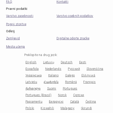
FAQ
Kontakti
Pravni podatki
Varstvo zasebnosti
Varstvo osebnih podatkov
Pogoji storitve
Odkrij
Zemljevid
Digitalne odprte značke
Mesta učenja
Preklopite na drug jezik
:
English
Lietuvių
Deutsch
Eesti
Española
Nederlands
Русский
Slovenščina
Українська
Italiano
Galego
Ελληνικά
Latviešu
Հայերեն
Română
Français
ქართული
Suomi
Portugues
Portugues (Brasil)
Norsk
Српски
Papiamentu
Беларускі
Català
Čeština
Polski
Kiswahili
Malagasy
Ikirundi