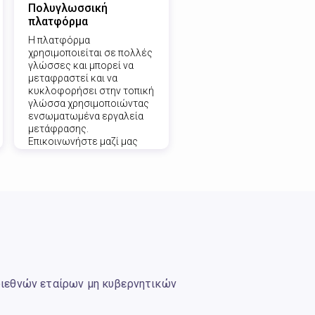
Πολυγλωσσική
πλατφόρμα
Η πλατφόρμα
χρησιμοποιείται σε πολλές
γλώσσες και μπορεί να
μεταφραστεί και να
κυκλοφορήσει στην τοπική
γλώσσα χρησιμοποιώντας
ενσωματωμένα εργαλεία
μετάφρασης.
Επικοινωνήστε μαζί μας
εάν θέλετε να
συνεισφέρετε με μια νέα
μετάφραση γλώσσας.
 διεθνών εταίρων μη κυβερνητικών