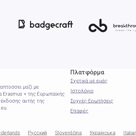
Πλατφόρμα
Σχετικά με εμάς
ναπτύσσει μαζί με
Ιστολόγιο
α Erasmus + της Ευρωπαϊκής
 έκδοσης αυτής της
Συχνές Ερωτήσεις
.eu.
Επαφές
derlands
Русский
Slovenščina
Українська
Italia