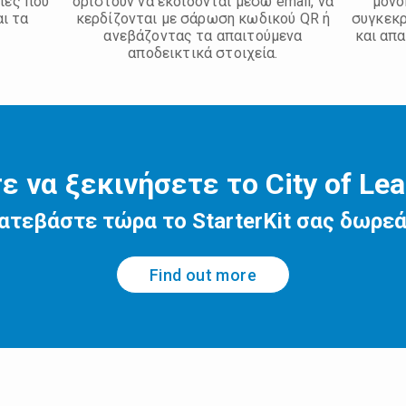
ίες που
οριστούν να εκδίδονται μέσω email, να
μονο
αι τα
κερδίζονται με σάρωση κωδικού QR ή
συγκεκρ
ανεβάζοντας τα απαιτούμενα
και απ
αποδεικτικά στοιχεία.
ε να ξεκινήσετε το City of Lea
ατεβάστε τώρα το StarterKit σας δωρεά
Find out more