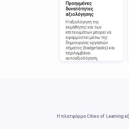
Προηγμένες
δυνατότητες
αξιολόγησης
Η αξιολόγηση της
εκμάθησης και των
επιτευγμάτων μπορεί να
εφαρμοστεί μέσω της
δημιουργίας εργασιών
σήματος (badge tasks) και
περιλαμβάνει
αυτοαξιολόγηση,
αξιολόγηση από ομότιμους
και αξιολόγηση από τον
διοργανωτή.
Η πλατφόρμα Cities of Learning 