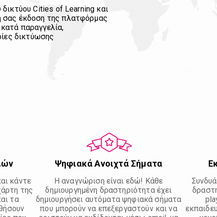
ικτύου Cities of Learning και
ή σας έκδοση της πλατφόρμας
, κατά παραγγελία,
ρίες δικτύωσης
ιών
Ψηφιακά Ανοιχτά Σήματα
Εκ
αι κάντε
Η αναγνώριση είναι εδώ! Κάθε
Συνδυά
χάρτη της
δημιουργημένη δραστηριότητα έχει
δραστη
και τα
δημιουργήσει αυτόματα ψηφιακά σήματα
pla
ηθήσουν
που μπορούν να επεξεργαστούν και να
εκπαιδευ