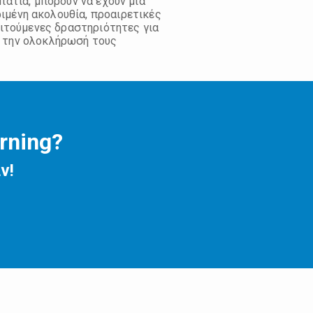
πάτια, μπορούν να έχουν μια
ιμένη ακολουθία, προαιρετικές
αιτούμενες δραστηριότητες για
την ολοκλήρωσή τους
rning?
ν!