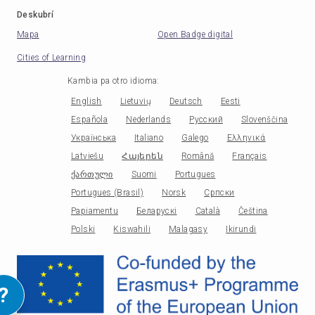
Deskubrí
Mapa
Open Badge digital
Cities of Learning
Kambia pa otro idioma
:
English
Lietuvių
Deutsch
Eesti
Española
Nederlands
Русский
Slovenščina
Українська
Italiano
Galego
Ελληνικά
Latviešu
Հայերեն
Română
Français
ქართული
Suomi
Portugues
Portugues (Brasil)
Norsk
Српски
Papiamentu
Беларускі
Català
Čeština
Polski
Kiswahili
Malagasy
Ikirundi
?