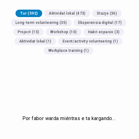
Tur
(
592
)
Aktividat lokal
(
473
)
Stazje
(
36
)
Long-term volunteering
(
35
)
Eksperensia digital
(
17
)
Project
(
15
)
Workshop
(
10
)
Habri espasio
(
3
)
Aktividat lokal
(
1
)
Event/activity volunteering
(
1
)
Workplace training
(
1
)
Por fabor warda miéntras e ta kargando…