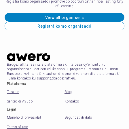
Registrá komo organisadó i promové bo oportunidatnan riba Testing City
of Learning
View all organisers
Registrá komo organisadó
Badgecraft ta fasilitá e plataforma akí i ta desaroy'é huntu ku
organishonnan líder den edukashon. E programa Erasmus+ di Union
Europeo a ko-finansiá kreashon di e promé vershon di e plataforma akí.
Tuma kontakto ku support@badgecraft.eu.
Plataforma
Tokante
Blog
Sentro di Ayudo
Kontakto
Legal
Maneho di privasidat
Seguridat di dato
Terms of use