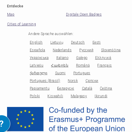
Entdecke
Map
Digitale Open Badges
Cities of Learning
Andere Sprache auswählen
:
English
Lietuvių
Deutsch
Eesti
Española
Nederlands
Русский
Slovenščina
Українська
Italiano
Galego
Ελληνικά
Latviešu
Հայերեն
Română
Français
ქართული
Suomi
Portugues
Portugues (Brasil)
Norsk
Српски
Papiamentu
Беларускі
Català
Čeština
Polski
Kiswahili
Malagasy
Ikirundi
?