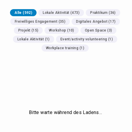
Alle
(
592
)
Lokale Aktivität
(
473
)
Praktikum
(
36
)
Freiwilliges Engagement
(
35
)
Digitales Angebot
(
17
)
Projekt
(
15
)
Workshop
(
10
)
Open Space
(
3
)
Lokale Aktivität
(
1
)
Event/activity volunteering
(
1
)
Workplace training
(
1
)
Bitte warte während des Ladens…