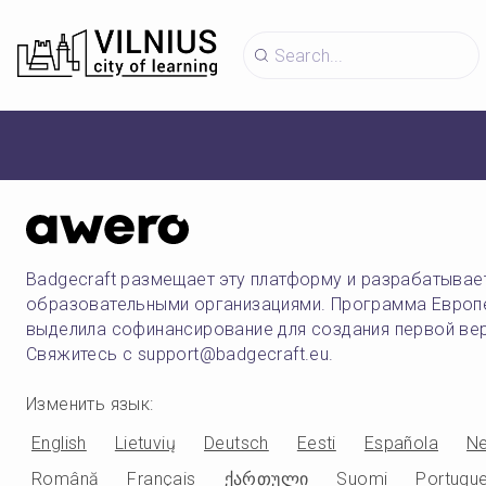
Badgecraft размещает эту платформу и разрабатывае
образовательными организациями. Программа Европ
выделила софинансирование для создания первой ве
Свяжитесь с support@badgecraft.eu.
Изменить язык
:
English
Lietuvių
Deutsch
Eesti
Española
Ne
Română
Français
ქართული
Suomi
Portugu