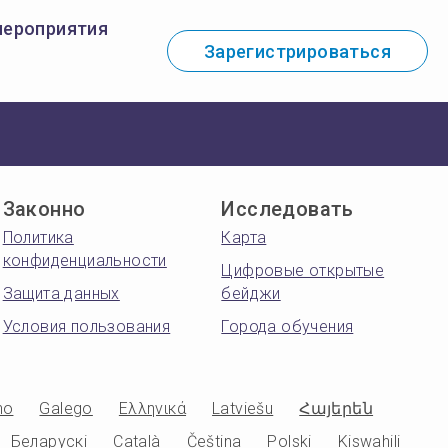
мероприятия
Зарегистрироваться
Законно
Исследовать
Политика
Карта
конфиденциальности
Цифровые открытые
Защита данных
бейджи
Условия пользования
Города обучения
no
Galego
Ελληνικά
Latviešu
Հայերեն
Беларускі
Català
Čeština
Polski
Kiswahili