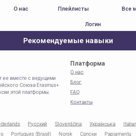
О нас
Плейлисты
Все 
Логин
Рекомендуемые навыки
Платформа
О нас
т ее вместе с ведущими
Блог
ейского Союза Erasmus+
рсии этой платформы.
FAQ
Контакты
derlands
Русский
Slovenščina
Українська
Italia
es
Portugues (Brasil)
Norsk
Српски
Papiamentu