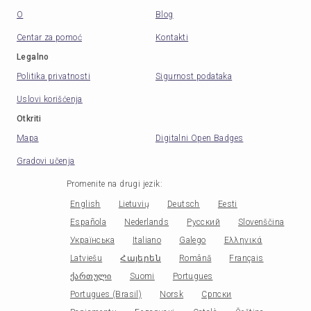
O
Blog
Centar za pomoć
Kontakti
Legalno
Politika privatnosti
Sigurnost podataka
Uslovi korišćenja
Otkriti
Mapa
Digitalni Open Badges
Gradovi učenja
Promenite na drugi jezik
:
English
Lietuvių
Deutsch
Eesti
Española
Nederlands
Русский
Slovenščina
Українська
Italiano
Galego
Ελληνικά
Latviešu
Հայերեն
Română
Français
ქართული
Suomi
Portugues
Portugues (Brasil)
Norsk
Српски