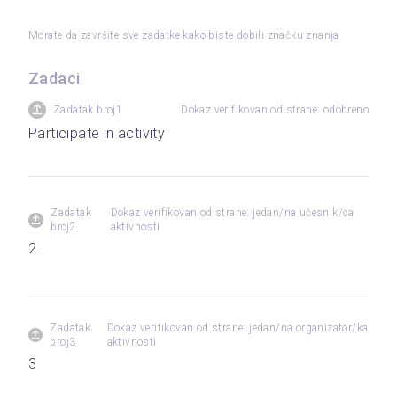
Morate da završite sve zadatke kako biste dobili značku znanja
Zadaci
Zadatak broj1
Dokaz verifikovan od strane: odobreno
Participate in activity
Zadatak
Dokaz verifikovan od strane: jedan/na učesnik/ca
broj2
aktivnosti
2
Zadatak
Dokaz verifikovan od strane: jedan/na organizator/ka
broj3
aktivnosti
3