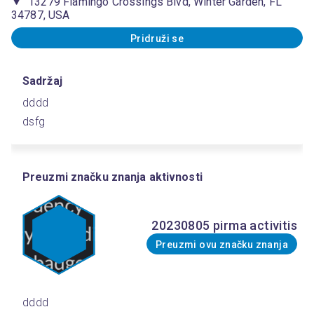
13279 Flamingo Crossings Blvd, Winter Garden, FL
34787, USA
Pridruži se
Sadržaj
dddd
dsfg
Preuzmi značku znanja aktivnosti
20230805 pirma activitis
Preuzmi ovu značku znanja
dddd