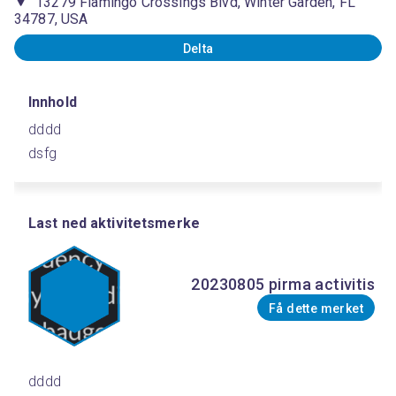
13279 Flamingo Crossings Blvd, Winter Garden, FL
34787, USA
Delta
Innhold
dddd
dsfg
Last ned aktivitetsmerke
20230805 pirma activitis
Få dette merket
dddd