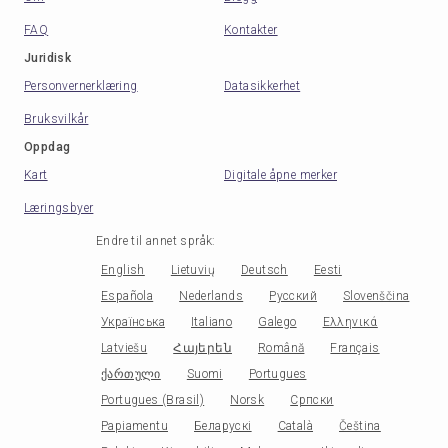
FAQ
Kontakter
Juridisk
Personvernerklæring
Datasikkerhet
Bruksvilkår
Oppdag
Kart
Digitale åpne merker
Læringsbyer
Endre til annet språk
:
English
Lietuvių
Deutsch
Eesti
Española
Nederlands
Русский
Slovenščina
Українська
Italiano
Galego
Ελληνικά
Latviešu
Հայերեն
Română
Français
ქართული
Suomi
Portugues
Portugues (Brasil)
Norsk
Српски
Papiamentu
Беларускі
Català
Čeština