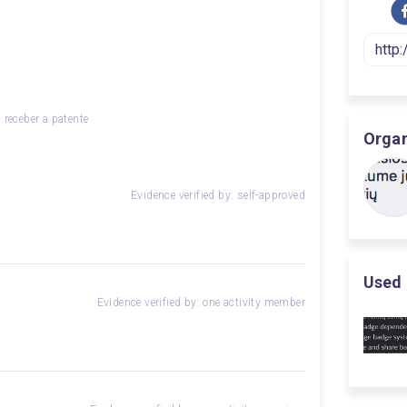
 receber a patente
Orga
Evidence verified by: self-approved
Used 
Evidence verified by: one activity member