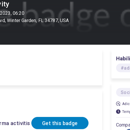
ity
 2023, 06:20
vd, Winter Garden, FL 34787, USA
Habil
#ad
Soc
Adic
Temp
ma activitis
Get this badge
Compar