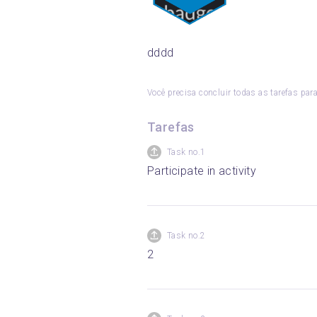
dddd
Você precisa concluir todas as tarefas para
Tarefas
Task no.1
Participate in activity
Task no.2
2