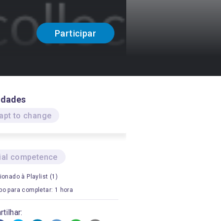
Participar
idades
apt to change
ial competence
ionado à Playlist (1)
o para completar: 1 hora
tilhar: