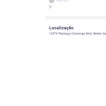
Task no.3
3
Localização
13279 Flamingo Crossings Blvd, Winter Ga