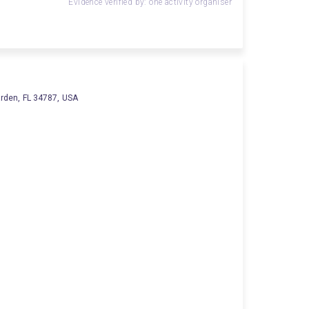
Evidence verified by: one activity organiser
rden, FL 34787, USA