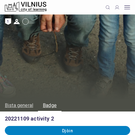
1
Bista general
Badge
20221109 activity 2
Djòin