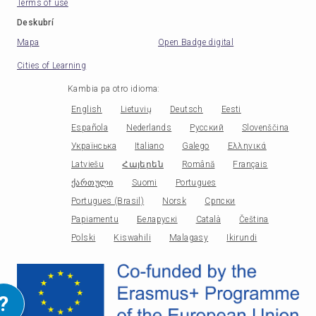
Terms of use
Deskubrí
Mapa
Open Badge digital
Cities of Learning
Kambia pa otro idioma
:
English
Lietuvių
Deutsch
Eesti
Española
Nederlands
Русский
Slovenščina
Українська
Italiano
Galego
Ελληνικά
Latviešu
Հայերեն
Română
Français
ქართული
Suomi
Portugues
Portugues (Brasil)
Norsk
Српски
Papiamentu
Беларускі
Català
Čeština
Polski
Kiswahili
Malagasy
Ikirundi
?