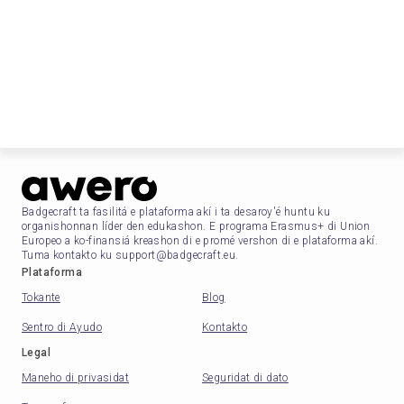
Badgecraft ta fasilitá e plataforma akí i ta desaroy'é huntu ku
organishonnan líder den edukashon. E programa Erasmus+ di Union
Europeo a ko-finansiá kreashon di e promé vershon di e plataforma akí.
Tuma kontakto ku support@badgecraft.eu.
Plataforma
Tokante
Blog
Sentro di Ayudo
Kontakto
Legal
Maneho di privasidat
Seguridat di dato