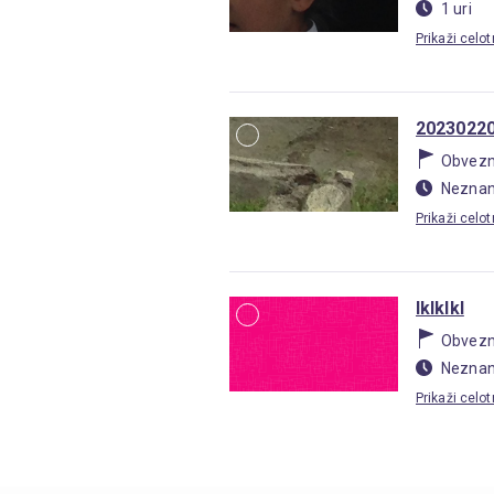
1 uri
Prikaži celo
20230220
Obvez
Neznan 
Prikaži celo
lklklkl
Obvez
Neznan 
Prikaži celo