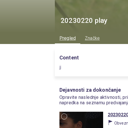
20230220 play
Pregled
Značke
Content
jj
Dejavnosti za dokončanje
Opravite naslednje aktivnosti, pr
napredka na seznamu predvajanj
20230220 
Obvez