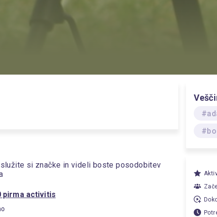
Vešči
#ad
#bo
islužite si značke in videli boste posodobitev
a
Akti
Zače
pirma activitis
Doko
no
Potr