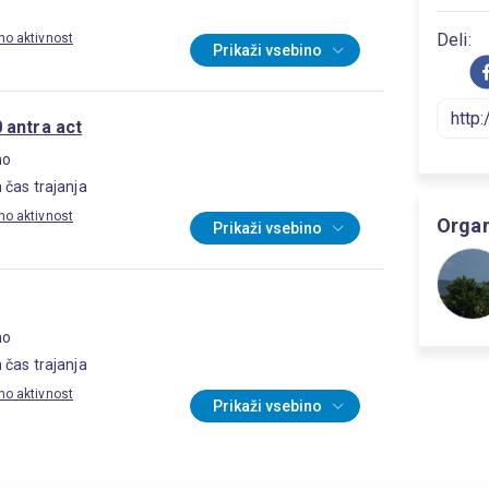
Deli:
tno aktivnost
Prikaži vsebino
 antra act
no
čas trajanja
tno aktivnost
Organ
Prikaži vsebino
no
čas trajanja
tno aktivnost
Prikaži vsebino