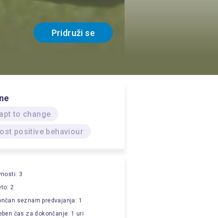
Pridruži se
ne
apt to change
ost positive behaviour
vnosti: 3
to: 2
nčan seznam predvajanja: 1
eben čas za dokončanje: 1 uri