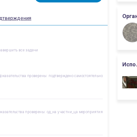
Орга
дтверждения
завершить все задачи
Испо
Доказательства проверены: подтверждено самостоятельно
оказательства проверены: од_на участни_ца мероприятия