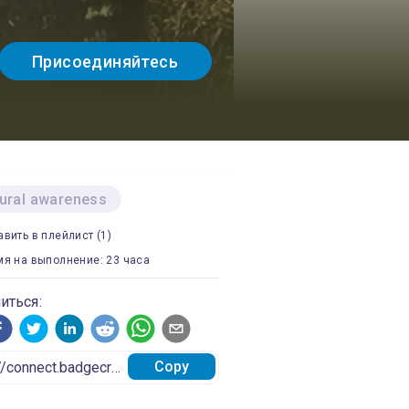
Присоединяйтесь
tural awareness
вить в плейлист (1)
мя на выполнение: 23 часа
иться:
Copy