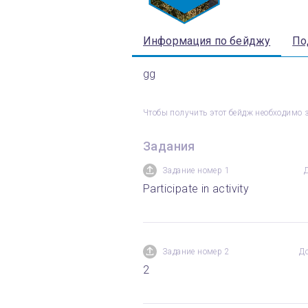
Информация по бейджу
По
gg
Чтобы получить этот бейдж необходимо 
Задания
Задание номер 1
Participate in activity
Задание номер 2
Д
2