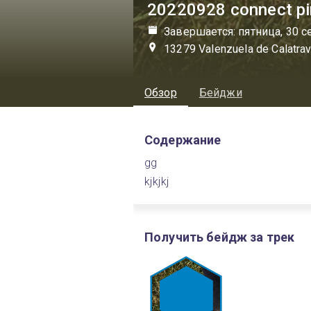
20220928 connect pir
Завершается: пятница, 30 с
13279 Valenzuela de Calatrav
Обзор
Бейджи
Содержание
gg
kjkjkj
Получить бейдж за трек