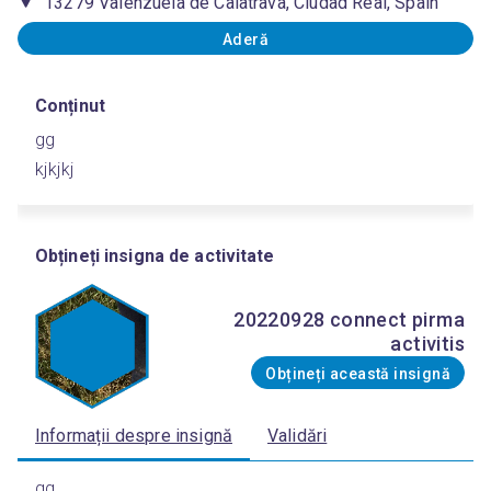
13279 Valenzuela de Calatrava, Ciudad Real, Spain
Aderă
Conținut
gg
kjkjkj
Obțineți insigna de activitate
20220928 connect pirma
activitis
Obțineți această insignă
Informații despre insignă
Validări
gg