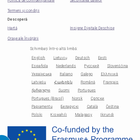
Politica de confidențialitate
Securitatea datelor
Termeni și condiții
Descoperă
Hartă
Insigne Digitale Deschise
Orașe ale Învățării
Schimbați într-o altă limbă
:
English
Lietuvių
Deutsch
Eesti
Española
Nederlands
Русский
Slovenščina
Українська
Italiano
Galego
Ελληνικά
Latviešu
Հայերեն
Română
Français
ქართული
Suomi
Portugues
Portugues (Brasil)
Norsk
Српски
Papiamentu
Беларускі
Català
Čeština
Polski
Kiswahili
Malagasy
Ikirundi