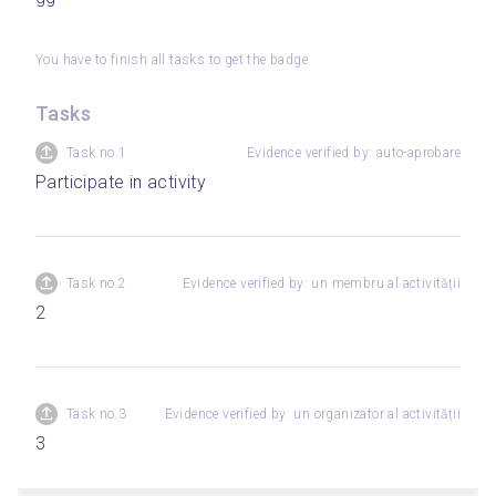
You have to finish all tasks to get the badge
Tasks
Task no.1
Evidence verified by: auto-aprobare
Participate in activity
Task no.2
Evidence verified by: un membru al activității
2
Task no.3
Evidence verified by: un organizator al activității
3