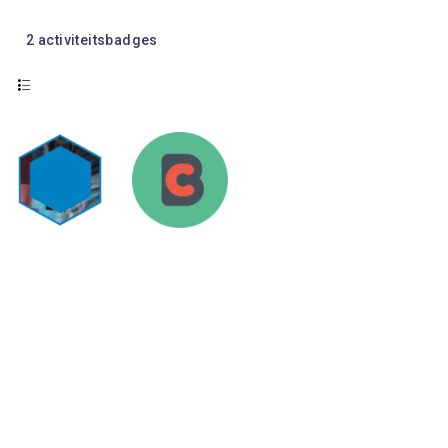
2
activiteitsbadges