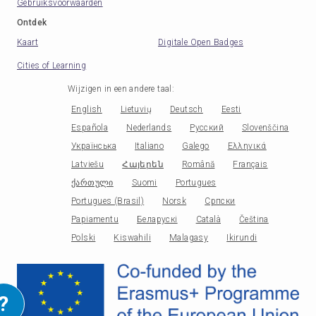
Gebruiksvoorwaarden
Ontdek
Kaart
Digitale Open Badges
Cities of Learning
Wijzigen in een andere taal
:
English
Lietuvių
Deutsch
Eesti
Española
Nederlands
Русский
Slovenščina
Українська
Italiano
Galego
Ελληνικά
Latviešu
Հայերեն
Română
Français
ქართული
Suomi
Portugues
Portugues (Brasil)
Norsk
Српски
Papiamentu
Беларускі
Català
Čeština
Polski
Kiswahili
Malagasy
Ikirundi
?