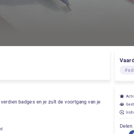
Vaar
#ad
Acti
, verdien badges en je zult de voortgang van je
Gest
Volt
Delen:
ht