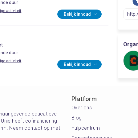
nde duur
ige activiteit
Bekijk inhoud
o
Organ
ht
nde duur
ige activiteit
Bekijk inhoud
Platform
Over ons
oonaangevende educatieve
Blog
nie heeft cofinanciering
tform. Neem contact op met
Hulpcentrum