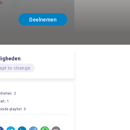
Deelnemen
digheden
apt to change
viteiten: 2
art: 1
ooide playlist: 0