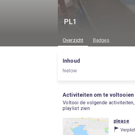
PL1
Overzicht
Badges
Inhoud
hielow
Activiteiten om te voltooien
Voltooi de volgende activiteiten
playlist zien
please
Verplic