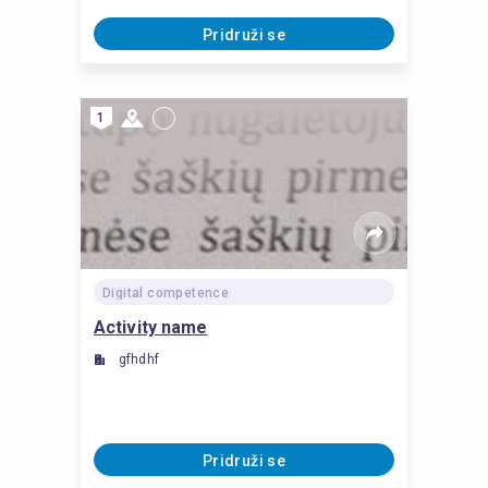
Pridruži se
1
Digital competence
Activity name
gfhdhf
Pridruži se