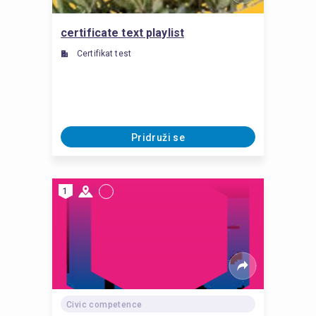
certificate text playlist
Certifikat test
Pridruži se
1
Civic competence