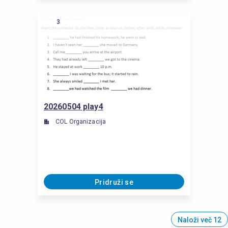
3
20260504 play4
COL Organizacija
Pridruži se
Naloži več 12