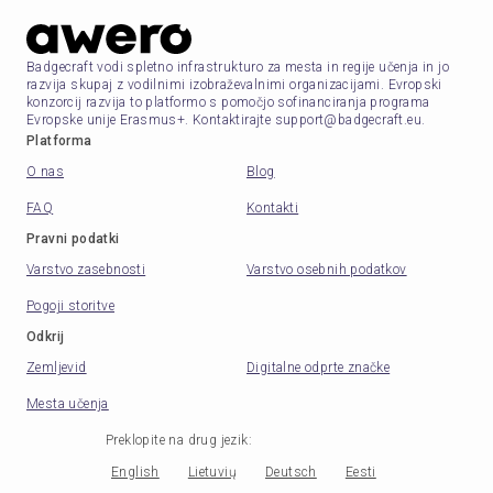
Badgecraft vodi spletno infrastrukturo za mesta in regije učenja in jo
razvija skupaj z vodilnimi izobraževalnimi organizacijami. Evropski
konzorcij razvija to platformo s pomočjo sofinanciranja programa
Evropske unije Erasmus+. Kontaktirajte support@badgecraft.eu.
Platforma
O nas
Blog
FAQ
Kontakti
Pravni podatki
Varstvo zasebnosti
Varstvo osebnih podatkov
Pogoji storitve
Odkrij
Zemljevid
Digitalne odprte značke
Mesta učenja
Preklopite na drug jezik
:
English
Lietuvių
Deutsch
Eesti