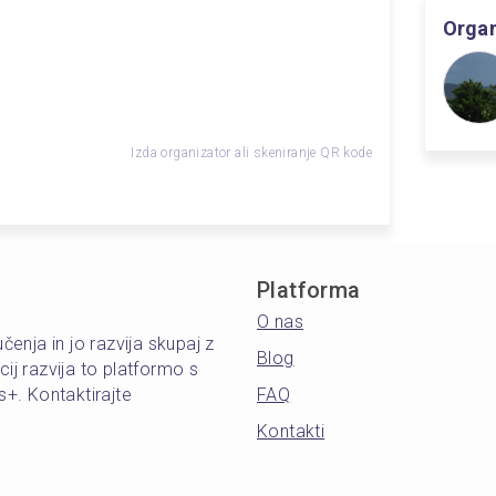
Organ
Izda organizator ali skeniranje QR kode
Platforma
O nas
čenja in jo razvija skupaj z
Blog
ij razvija to platformo s
+. Kontaktirajte
FAQ
Kontakti