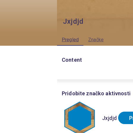
Jxjdjd
Pregled
Značke
Content
Pridobite značko aktivnosti
Jxjdjd
P