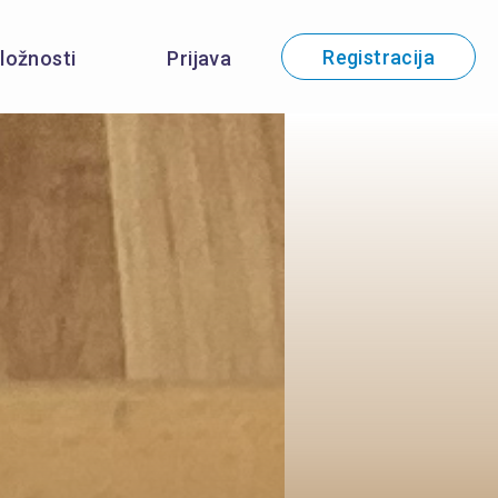
Registracija
iložnosti
Prijava