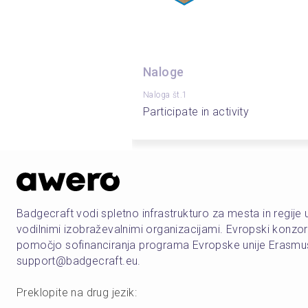
Naloge
Naloga št.1
Participate in activity
Badgecraft vodi spletno infrastrukturo za mesta in regije u
vodilnimi izobraževalnimi organizacijami. Evropski konzorc
pomočjo sofinanciranja programa Evropske unije Erasmus
support@badgecraft.eu.
Preklopite na drug jezik
: