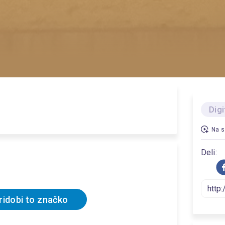
Dig
Na s
Deli:
ridobi to značko