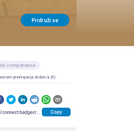
Pridruži se
ital competence
eznam predvajanja dodan/a (0)
Copy