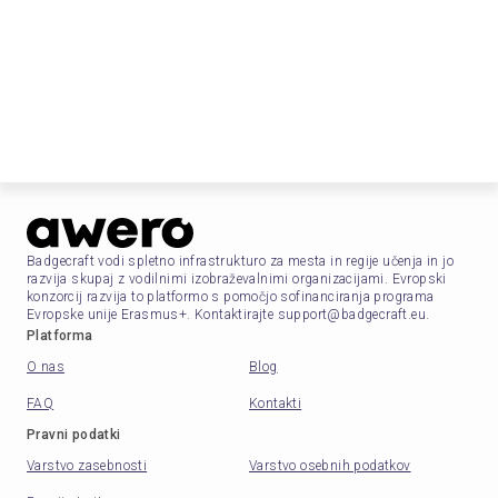
Badgecraft vodi spletno infrastrukturo za mesta in regije učenja in jo
razvija skupaj z vodilnimi izobraževalnimi organizacijami. Evropski
konzorcij razvija to platformo s pomočjo sofinanciranja programa
Evropske unije Erasmus+. Kontaktirajte support@badgecraft.eu.
Platforma
O nas
Blog
FAQ
Kontakti
Pravni podatki
Varstvo zasebnosti
Varstvo osebnih podatkov