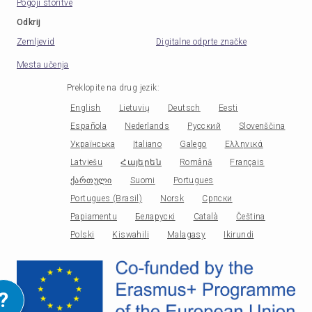
Pogoji storitve
Odkrij
Zemljevid
Digitalne odprte značke
Mesta učenja
Preklopite na drug jezik
:
English
Lietuvių
Deutsch
Eesti
Española
Nederlands
Русский
Slovenščina
Українська
Italiano
Galego
Ελληνικά
Latviešu
Հայերեն
Română
Français
ქართული
Suomi
Portugues
Portugues (Brasil)
Norsk
Српски
Papiamentu
Беларускі
Català
Čeština
Polski
Kiswahili
Malagasy
Ikirundi
?