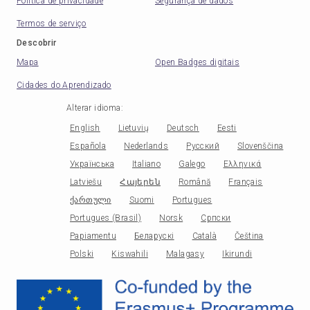
Política de privacidade
Segurança de dados
Termos de serviço
Descobrir
Mapa
Open Badges digitais
Cidades do Aprendizado
Alterar idioma
:
English
Lietuvių
Deutsch
Eesti
Española
Nederlands
Русский
Slovenščina
Українська
Italiano
Galego
Ελληνικά
Latviešu
Հայերեն
Română
Français
ქართული
Suomi
Portugues
Portugues (Brasil)
Norsk
Српски
Papiamentu
Беларускі
Català
Čeština
Polski
Kiswahili
Malagasy
Ikirundi