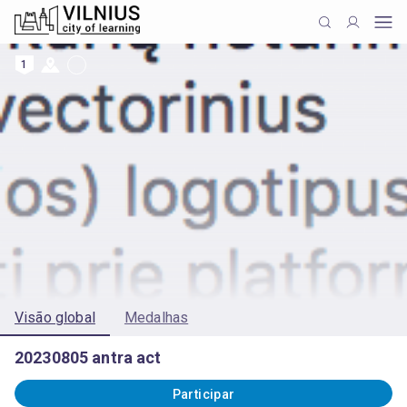
1
Visão global
Medalhas
20230805 antra act
Participar