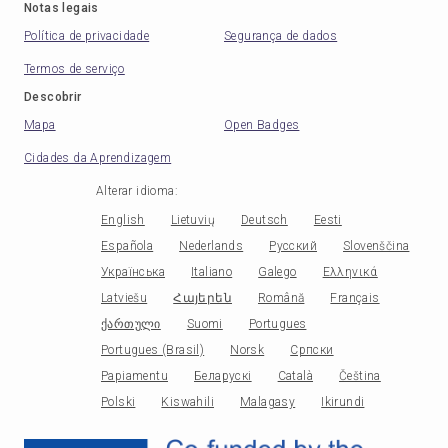
Notas legais
Política de privacidade
Segurança de dados
Termos de serviço
Descobrir
Mapa
Open Badges
Cidades da Aprendizagem
Alterar idioma
:
English
Lietuvių
Deutsch
Eesti
Española
Nederlands
Русский
Slovenščina
Українська
Italiano
Galego
Ελληνικά
Latviešu
Հայերեն
Română
Français
ქართული
Suomi
Portugues
Portugues (Brasil)
Norsk
Српски
Papiamentu
Беларускі
Català
Čeština
Polski
Kiswahili
Malagasy
Ikirundi