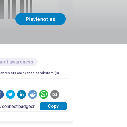
Pievienoties
tural awareness
ienots atskaņošanas sarakstam (0)
Copy