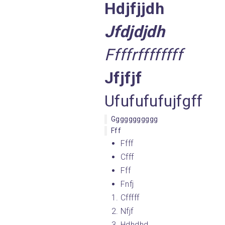
Hdjfjjdh 
Jfdjdjdh 
Ffffrffffffff 
Jfjfjf
Ufufufufujfgff
Ggggggggggg
Fff
Ffff
Cfff
Fff
Fnfj
Cfffff
Nfjf
Hdhdhd