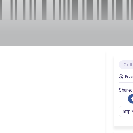
Cul
Piev
Share: