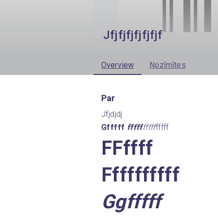
Jfjfjfjfjfjfjf
Overview
Nozīmītes
Par
Jfjdjdj
Gfffff 
fffff
fffff
fffff
FFffff 
Ffffffffff
Ggfffff