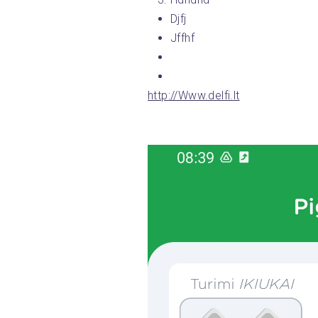
Djfj
Jffhf
http://Www.delfi.lt