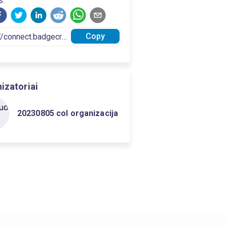
s:
Copy
izatoriai
20230805 col organizacija