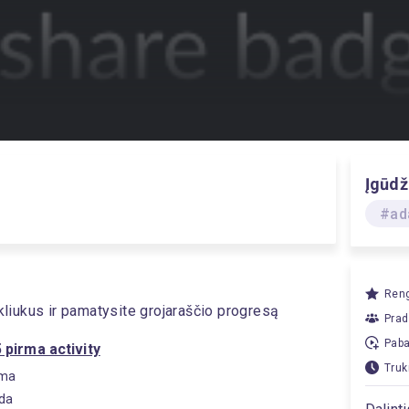
Įgūdž
#ad
Reng
nkliukus ir pamatysite grojaraščio progresą
Prad
Paba
pirma activity
Truk
oma
nda