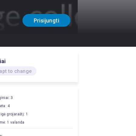
Prisijungti
iai
apt to change
iniai: 3
ėta: 4
igė grojaraštį: 1
mė: 1 valanda