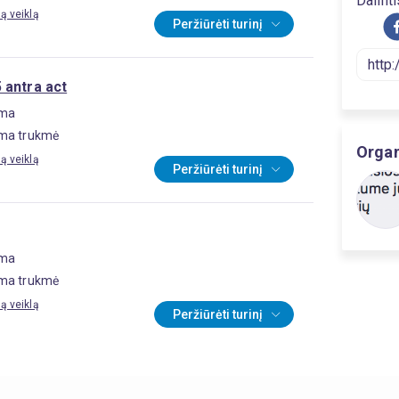
Dalinti
są veiklą
Peržiūrėti turinį
 antra act
oma
ma trukmė
Organ
są veiklą
Peržiūrėti turinį
oma
ma trukmė
są veiklą
Peržiūrėti turinį