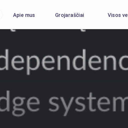
Apie mus
Grojaraščiai
Visos ve