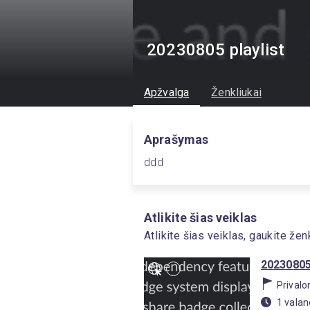
20230805 playlist
Apžvalga
Ženkliukai
Aprašymas
ddd
Atlikite šias veiklas
Atlikite šias veiklas, gaukite že
20230805 
Prival
1 vala