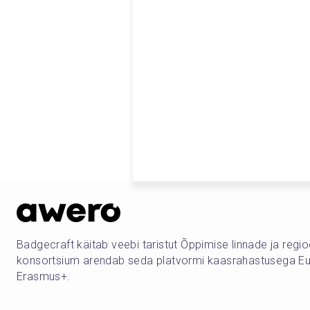
Badgecraft käitab veebi taristut Õppimise linnade ja regi
konsortsium arendab seda platvormi kaasrahastusega Eu
Erasmus+.