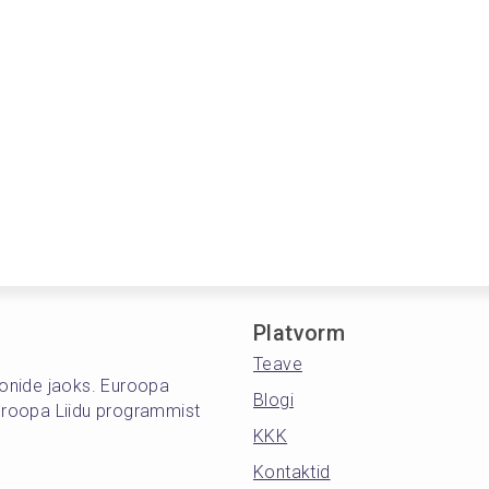
Platvorm
Teave
oonide jaoks. Euroopa
Blogi
roopa Liidu programmist
KKK
Kontaktid