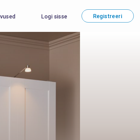
Registreeri
evused
Logi sisse