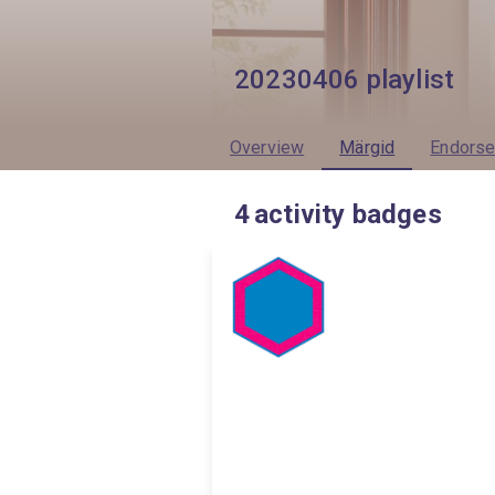
20230406 playlist
Overview
Märgid
Endors
4
activity badges