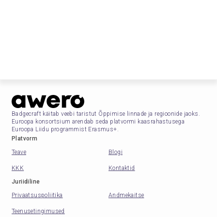
Badgecraft käitab veebi taristut Õppimise linnade ja regioonide jaoks.
Euroopa konsortsium arendab seda platvormi kaasrahastusega
Euroopa Liidu programmist Erasmus+.
Platvorm
Teave
Blogi
KKK
Kontaktid
Juriidiline
Privaatsuspoliitika
Andmekaitse
Teenusetingimused