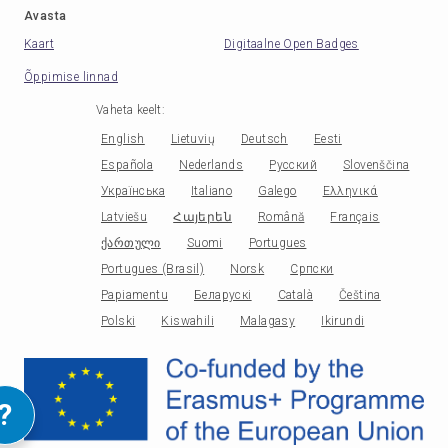
Avasta
Kaart
Digitaalne Open Badges
Õppimise linnad
Vaheta keelt
:
English
Lietuvių
Deutsch
Eesti
Española
Nederlands
Русский
Slovenščina
Українська
Italiano
Galego
Ελληνικά
Latviešu
Հայերեն
Română
Français
ქართული
Suomi
Portugues
Portugues (Brasil)
Norsk
Српски
Papiamentu
Беларускі
Català
Čeština
Polski
Kiswahili
Malagasy
Ikirundi
?