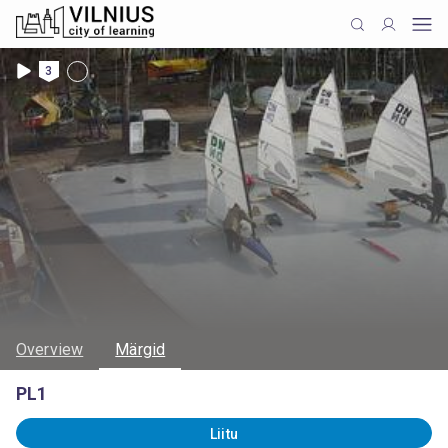
3
Overview
Märgid
PL1
Liitu