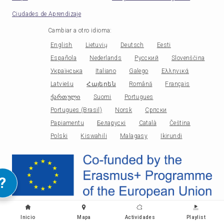
Ciudades de Aprendizaje
Cambiar a otro idioma
:
English
Lietuvių
Deutsch
Eesti
Española
Nederlands
Русский
Slovenščina
Українська
Italiano
Galego
Ελληνικά
Latviešu
Հայերեն
Română
Français
ქართული
Suomi
Portugues
Portugues (Brasil)
Norsk
Српски
Papiamentu
Беларускі
Català
Čeština
Polski
Kiswahili
Malagasy
Ikirundi
?
Inicio
Mapa
Actividades
Playlist