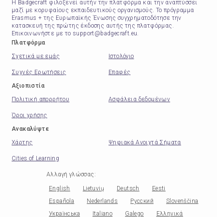
Η Badgecraft φιλοξενεί αυτήν την πλατφόρμα και την αναπτύσσει
μαζί με κορυφαίους εκπαιδευτικούς οργανισμούς. Το πρόγραμμα
Erasmus + της Ευρωπαϊκής Ένωσης συγχρηματοδότησε την
κατασκευή της πρώτης έκδοσης αυτής της πλατφόρμας.
Επικοινωνήστε με το support@badgecraft.eu.
Πλατφόρμα
Σχετικά με εμάς
Ιστολόγιο
Συχνές Ερωτήσεις
Επαφές
Αξιοπιστία
Πολιτική απορρήτου
Ασφάλεια δεδομένων
Όροι χρήσης
Ανακαλύψτε
Χάρτης
Ψηφιακά Ανοιχτά Σήματα
Cities of Learning
Αλλαγή γλώσσας
:
English
Lietuvių
Deutsch
Eesti
Española
Nederlands
Русский
Slovenščina
Українська
Italiano
Galego
Ελληνικά