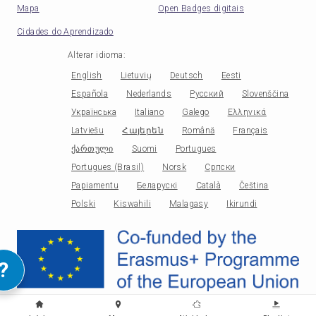
Mapa
Open Badges digitais
Cidades do Aprendizado
Alterar idioma
:
English
Lietuvių
Deutsch
Eesti
Española
Nederlands
Русский
Slovenščina
Українська
Italiano
Galego
Ελληνικά
Latviešu
Հայերեն
Română
Français
ქართული
Suomi
Portugues
Portugues (Brasil)
Norsk
Српски
Papiamentu
Беларускі
Català
Čeština
Polski
Kiswahili
Malagasy
Ikirundi
?