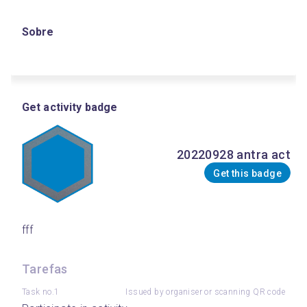
Sobre
Get activity badge
20220928 antra act
Get this badge
fff
Tarefas
Task no.1
Issued by organiser or scanning QR code